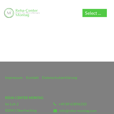
Impressum
Kontakt
Datenschutzerklärung
REHA-CENTER MONTAG
Im Loh 2
+49 89 63896310
82041
Oberhaching
info@reha-montag.com